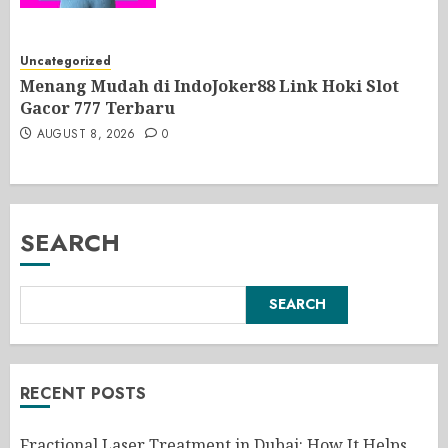
Uncategorized
Menang Mudah di IndoJoker88 Link Hoki Slot
Gacor 777 Terbaru
AUGUST 8, 2026
0
SEARCH
SEARCH
RECENT POSTS
Fractional Laser Treatment in Dubai: How It Helps