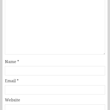
Name
*
Email
*
Website