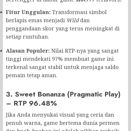
Fitur Unggulan:
Transformasi simbol
berlapis emas menjadi
Wild
dan
penggandaan skor yang terus meningkat di
setiap runtuhan.
Alasan Populer:
Nilai RTP-nya yang sangat
tinggi mendekati 97% membuat game ini
terkenal sangat stabil untuk menjaga saldo
pemain tetap aman.
3. Sweet Bonanza (Pragmatic Play)
– RTP 96.48%
Jika Anda menyukai visual yang ceria dan
penuh warna, game bertema dunia permen