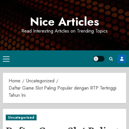
Skip
to
Nice Articles
content
Read Interesting Articles on Trending Topics
Primary
Menu
Home
Uncategorized
Daftar Game Slot Paling Populer dengan RTP Tertinggi
Tahun Ini
Uncategorized