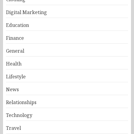
Digital Marketing
Education
Finance
General
Health
Lifestyle
News
Relationships
Technology
Travel