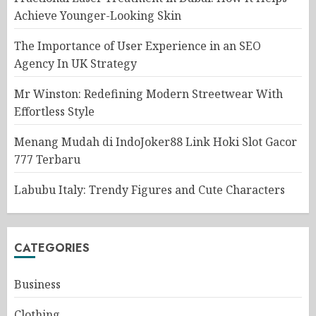
Achieve Younger-Looking Skin
The Importance of User Experience in an SEO
Agency In UK Strategy
Mr Winston: Redefining Modern Streetwear With
Effortless Style
Menang Mudah di IndoJoker88 Link Hoki Slot Gacor
777 Terbaru
Labubu Italy: Trendy Figures and Cute Characters
CATEGORIES
Business
Clothing