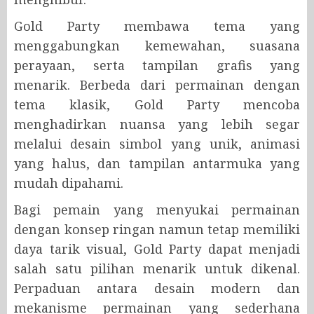
Gold Party membawa tema yang
menggabungkan kemewahan, suasana
perayaan, serta tampilan grafis yang
menarik. Berbeda dari permainan dengan
tema klasik, Gold Party mencoba
menghadirkan nuansa yang lebih segar
melalui desain simbol yang unik, animasi
yang halus, dan tampilan antarmuka yang
mudah dipahami.
Bagi pemain yang menyukai permainan
dengan konsep ringan namun tetap memiliki
daya tarik visual, Gold Party dapat menjadi
salah satu pilihan menarik untuk dikenal.
Perpaduan antara desain modern dan
mekanisme permainan yang sederhana