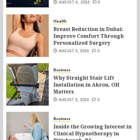
AUGUST 6, 2026
0
Health
Breast Reduction in Dubai:
Improve Comfort Through
Personalized Surgery
AUGUST 5, 2026
0
Business
Why Straight Stair Lift
Installation in Akron, OH
Matters
AUGUST 5, 2026
0
Business
Inside the Growing Interest in
Clinical Hypnotherapy in