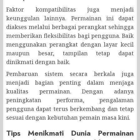
Faktor kompatibilitas juga menjadi
keunggulan lainnya. Permainan ini dapat
diakses melalui berbagai perangkat sehingga
memberikan fleksibilitas bagi pengguna. Baik
menggunakan perangkat dengan layar kecil
maupun besar, tampilan tetap dapat
dinikmati dengan baik.
Pembaruan sistem secara berkala juga
menjadi bagian penting dalam menjaga
kualitas permainan. Dengan adanya
peningkatan performa, pengalaman
pengguna dapat terus berkembang dan tetap
sesuai dengan kebutuhan pemain masa kini.
Tips Menikmati Dunia Permainan