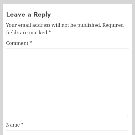
Leave a Reply
Your email address will not be published.
Required
fields are marked
*
Comment
*
Name
*