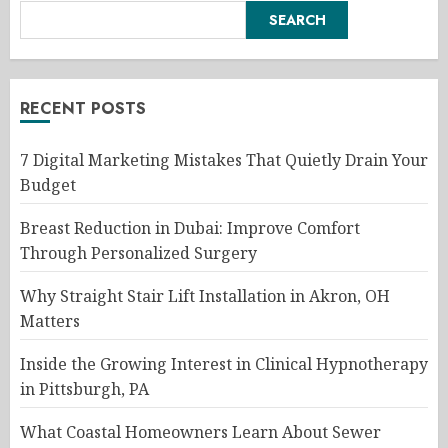
SEARCH
RECENT POSTS
7 Digital Marketing Mistakes That Quietly Drain Your
Budget
Breast Reduction in Dubai: Improve Comfort
Through Personalized Surgery
Why Straight Stair Lift Installation in Akron, OH
Matters
Inside the Growing Interest in Clinical Hypnotherapy
in Pittsburgh, PA
What Coastal Homeowners Learn About Sewer