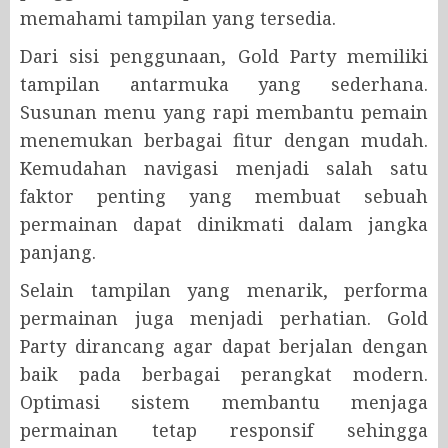
memahami tampilan yang tersedia.
Dari sisi penggunaan, Gold Party memiliki
tampilan antarmuka yang sederhana.
Susunan menu yang rapi membantu pemain
menemukan berbagai fitur dengan mudah.
Kemudahan navigasi menjadi salah satu
faktor penting yang membuat sebuah
permainan dapat dinikmati dalam jangka
panjang.
Selain tampilan yang menarik, performa
permainan juga menjadi perhatian. Gold
Party dirancang agar dapat berjalan dengan
baik pada berbagai perangkat modern.
Optimasi sistem membantu menjaga
permainan tetap responsif sehingga