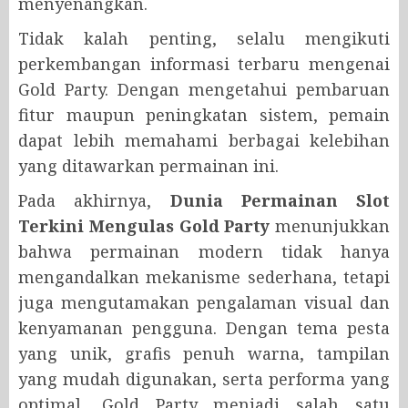
menyenangkan.
Tidak kalah penting, selalu mengikuti
perkembangan informasi terbaru mengenai
Gold Party. Dengan mengetahui pembaruan
fitur maupun peningkatan sistem, pemain
dapat lebih memahami berbagai kelebihan
yang ditawarkan permainan ini.
Pada akhirnya,
Dunia Permainan Slot
Terkini Mengulas Gold Party
menunjukkan
bahwa permainan modern tidak hanya
mengandalkan mekanisme sederhana, tetapi
juga mengutamakan pengalaman visual dan
kenyamanan pengguna. Dengan tema pesta
yang unik, grafis penuh warna, tampilan
yang mudah digunakan, serta performa yang
optimal, Gold Party menjadi salah satu