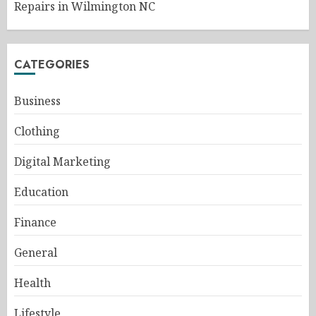
Repairs in Wilmington NC
CATEGORIES
Business
Clothing
Digital Marketing
Education
Finance
General
Health
Lifestyle