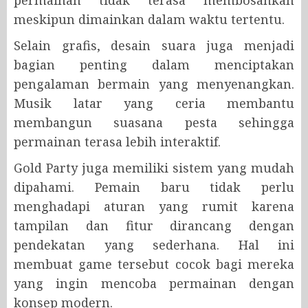
permainan tidak terasa membosankan
meskipun dimainkan dalam waktu tertentu.
Selain grafis, desain suara juga menjadi
bagian penting dalam menciptakan
pengalaman bermain yang menyenangkan.
Musik latar yang ceria membantu
membangun suasana pesta sehingga
permainan terasa lebih interaktif.
Gold Party juga memiliki sistem yang mudah
dipahami. Pemain baru tidak perlu
menghadapi aturan yang rumit karena
tampilan dan fitur dirancang dengan
pendekatan yang sederhana. Hal ini
membuat game tersebut cocok bagi mereka
yang ingin mencoba permainan dengan
konsep modern.