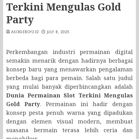
Terkini Mengulas Gold
Party
ASOIGEBOY232
JULY 8, 2025
Perkembangan industri permainan digital
semakin menarik dengan hadirnya berbagai
konsep baru yang menawarkan pengalaman
berbeda bagi para pemain. Salah satu judul
yang mulai banyak diperbincangkan adalah
Dunia Permainan Slot Terkini Mengulas
Gold Party
. Permainan ini hadir dengan
konsep pesta penuh warna yang dipadukan
dengan elemen visual modern, membuat
suasana bermain terasa lebih ceria dan
menghibur.