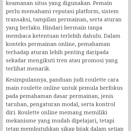
keamanan situs yang digunakan. Pemain
perlu memahami reputasi platform, sistem
transaksi, tampilan permainan, serta aturan
yang berlaku. Hindari bermain tanpa
membaca ketentuan terlebih dahulu. Dalam
konteks permainan online, pemahaman
terhadap aturan lebih penting daripada
sekadar mengikuti tren atau promosi yang
terlihat menarik.
Kesimpulannya, panduan judi roulette cara
main roulette online untuk pemula berfokus
pada pemahaman dasar permainan, jenis
taruhan, pengaturan modal, serta kontrol
diri. Roulette online memang memiliki
mekanisme yang mudah dipelajari, tetapi
tetap membutuhkan sikap bijak dalam setiap