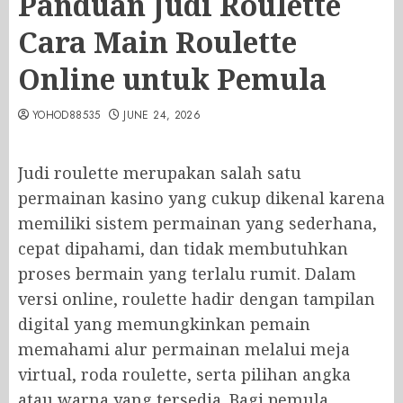
Panduan Judi Roulette
Cara Main Roulette
Online untuk Pemula
YOHOD88535
JUNE 24, 2026
Judi roulette merupakan salah satu
permainan kasino yang cukup dikenal karena
memiliki sistem permainan yang sederhana,
cepat dipahami, dan tidak membutuhkan
proses bermain yang terlalu rumit. Dalam
versi online, roulette hadir dengan tampilan
digital yang memungkinkan pemain
memahami alur permainan melalui meja
virtual, roda roulette, serta pilihan angka
atau warna yang tersedia. Bagi pemula,