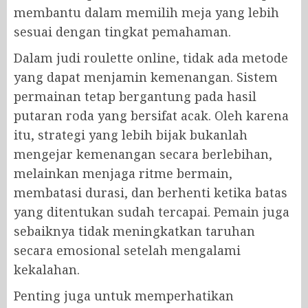
membantu dalam memilih meja yang lebih
sesuai dengan tingkat pemahaman.
Dalam judi roulette online, tidak ada metode
yang dapat menjamin kemenangan. Sistem
permainan tetap bergantung pada hasil
putaran roda yang bersifat acak. Oleh karena
itu, strategi yang lebih bijak bukanlah
mengejar kemenangan secara berlebihan,
melainkan menjaga ritme bermain,
membatasi durasi, dan berhenti ketika batas
yang ditentukan sudah tercapai. Pemain juga
sebaiknya tidak meningkatkan taruhan
secara emosional setelah mengalami
kekalahan.
Penting juga untuk memperhatikan