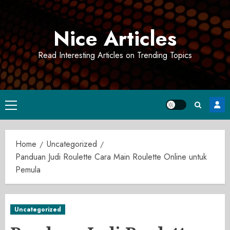
Skip
to
Nice Articles
content
Read Interesting Articles on Trending Topics
Primary
Menu
Home
Uncategorized
Panduan Judi Roulette Cara Main Roulette Online untuk
Pemula
Uncategorized