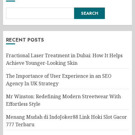
SEARCH
RECENT POSTS
Fractional Laser Treatment in Dubai: How It Helps
Achieve Younger-Looking Skin
The Importance of User Experience in an SEO
Agency In UK Strategy
Mr Winston: Redefining Modern Streetwear With
Effortless Style
Menang Mudah di IndoJoker88 Link Hoki Slot Gacor
777 Terbaru