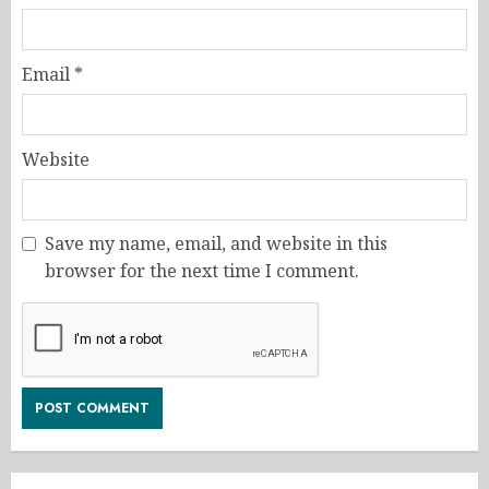
Email
*
Website
Save my name, email, and website in this
browser for the next time I comment.