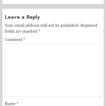
Leave a Reply
Your email address will not be published.
Required
fields are marked
*
Comment
*
Name
*