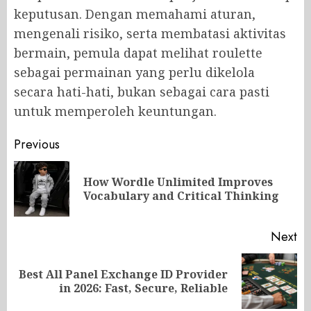
keputusan. Dengan memahami aturan,
mengenali risiko, serta membatasi aktivitas
bermain, pemula dapat melihat roulette
sebagai permainan yang perlu dikelola
secara hati-hati, bukan sebagai cara pasti
untuk memperoleh keuntungan.
Post
Previous
navigation
How Wordle Unlimited Improves
Pr
Vocabulary and Critical Thinking
po
Next
Best All Panel Exchange ID Provider
Next
in 2026: Fast, Secure, Reliable
post: