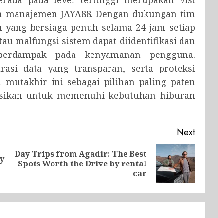
rada pada level tertinggi merupakan visi
eh manajemen JAYA88. Dengan dukungan tim
n yang bersiaga penuh selama 24 jam setiap
tau malfungsi sistem dapat diidentifikasi dan
m berdampak pada kenyamanan pengguna.
rasi data yang transparan, serta proteksi
 mutakhir ini sebagai pilihan paling paten
asikan untuk memenuhi kebutuhan hiburan
Next
Day Trips from Agadir: The Best
ay
Previous
Next
Spots Worth the Drive by rental
post:
post:
car