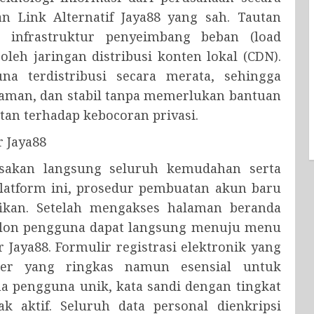
n Link Alternatif Jaya88 yang sah. Tautan
 infrastruktur penyeimbang beban (load
leh jaringan distribusi konten lokal (CDN).
na terdistribusi secara merata, sehingga
 aman, dan stabil tanpa memerlukan bantuan
ntan terhadap kebocoran privasi.
r Jaya88
asakan langsung seluruh kemudahan serta
platform ini, prosedur pembuatan akun baru
ifikan. Setelah mengakses halaman beranda
calon pengguna dapat langsung menuju menu
Jaya88. Formulir registrasi elektronik yang
ter yang ringkas namun esensial untuk
ma pengguna unik, kata sandi dengan tingkat
k aktif. Seluruh data personal dienkripsi