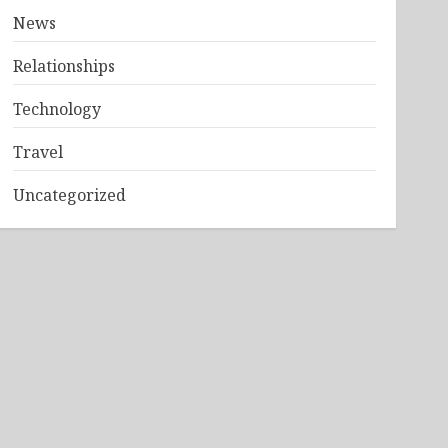
News
Relationships
Technology
Travel
Uncategorized