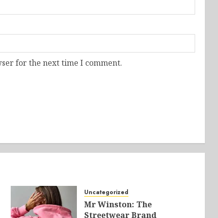
ser for the next time I comment.
Uncategorized
Mr Winston: The
Streetwear Brand