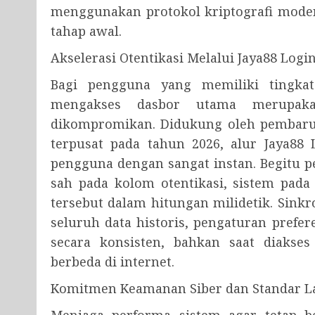
menggunakan protokol kriptografi mode
tahap awal.
Akselerasi Otentikasi Melalui Jaya88 Logi
Bagi pengguna yang memiliki tingkat 
mengakses dasbor utama merupaka
dikompromikan. Didukung oleh pembarua
terpusat pada tahun 2026, alur Jaya88
pengguna dengan sangat instan. Begitu
sah pada kolom otentikasi, sistem pad
tersebut dalam hitungan milidetik. Sink
seluruh data historis, pengaturan prefer
secara konsisten, bahkan saat diakse
berbeda di internet.
Komitmen Keamanan Siber dan Standar L