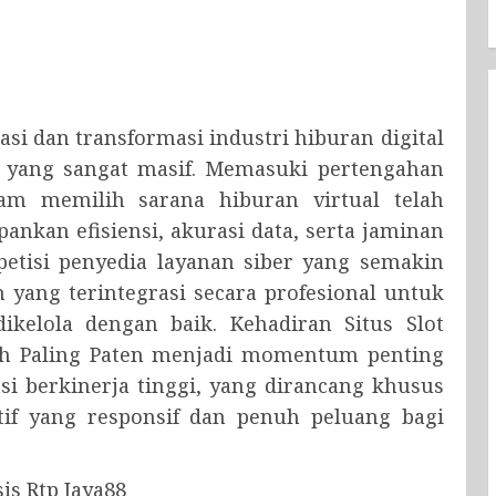
i dan transformasi industri hiburan digital
i yang sangat masif. Memasuki pertengahan
lam memilih sarana hiburan virtual telah
nkan efisiensi, akurasi data, serta jaminan
etisi penyedia layanan siber yang semakin
yang terintegrasi secara profesional untuk
ikelola dengan baik. Kehadiran Situs Slot
ah Paling Paten menjadi momentum penting
i berkinerja tinggi, yang dirancang khusus
if yang responsif dan penuh peluang bagi
is Rtp Jaya88