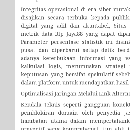
Integritas operasional di era siber muta
disajikan secara terbuka kepada publi
digital yang adil dan akuntabel, Situs
metrik data Rtp Jaya88 yang dapat dipa
Parameter persentase statistik ini disi
pusat dan diperbarui setiap detik ber
adanya keterbukaan informasi yang v
kalkulasi logis, merumuskan strategi
keputusan yang bersifat spekulatif sebe
dalam platform untuk mendapatkan hasil 
Optimalisasi Jaringan Melalui Link Alterna
Kendala teknis seperti gangguan konekt
pemblokiran domain oleh penyedia jas
hambatan utama dalam mempertahankan 
preventif yang komprehensif, tim ahli 