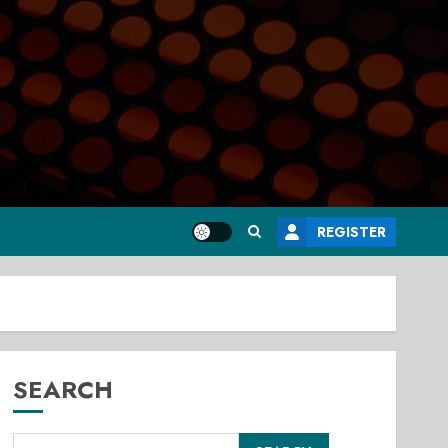
REGISTER
SEARCH