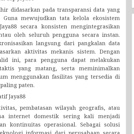
khir didasarkan pada transparansi data yang
k. Guna mewujudkan tata kelola ekosistem
 Jaya88 secara konsisten mengintegrasikan
ntau oleh seluruh pengguna secara instan.
nkronisasikan langsung dari pangkalan data
dasarkan aktivitas mekanis sistem. Dengan
alid ini, para pengguna dapat melakukan
 taktis yang matang, serta meminimalkan
lum menggunakan fasilitas yang tersedia di
paling paten.
tif Jaya88
ivitas, pembatasan wilayah geografis, atau
a internet domestik sering kali menjadi
kontinuitas operasional. Sebagai solusi
teknologi informasi dari perusahaan secara