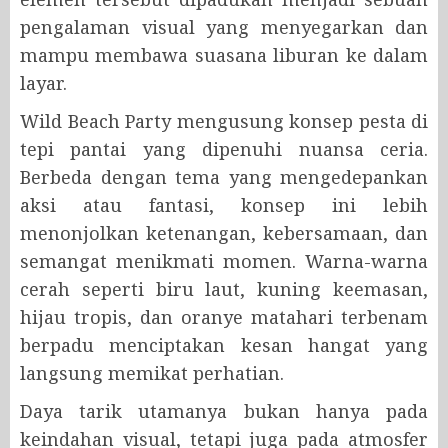
pengalaman visual yang menyegarkan dan
mampu membawa suasana liburan ke dalam
layar.
Wild Beach Party mengusung konsep pesta di
tepi pantai yang dipenuhi nuansa ceria.
Berbeda dengan tema yang mengedepankan
aksi atau fantasi, konsep ini lebih
menonjolkan ketenangan, kebersamaan, dan
semangat menikmati momen. Warna-warna
cerah seperti biru laut, kuning keemasan,
hijau tropis, dan oranye matahari terbenam
berpadu menciptakan kesan hangat yang
langsung memikat perhatian.
Daya tarik utamanya bukan hanya pada
keindahan visual, tetapi juga pada atmosfer