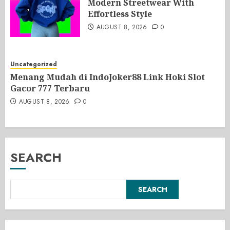
Modern Streetwear With
Effortless Style
AUGUST 8, 2026
0
Uncategorized
Menang Mudah di IndoJoker88 Link Hoki Slot
Gacor 777 Terbaru
AUGUST 8, 2026
0
SEARCH
SEARCH