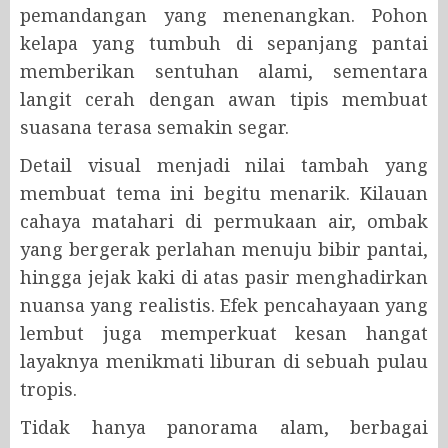
pemandangan yang menenangkan. Pohon
kelapa yang tumbuh di sepanjang pantai
memberikan sentuhan alami, sementara
langit cerah dengan awan tipis membuat
suasana terasa semakin segar.
Detail visual menjadi nilai tambah yang
membuat tema ini begitu menarik. Kilauan
cahaya matahari di permukaan air, ombak
yang bergerak perlahan menuju bibir pantai,
hingga jejak kaki di atas pasir menghadirkan
nuansa yang realistis. Efek pencahayaan yang
lembut juga memperkuat kesan hangat
layaknya menikmati liburan di sebuah pulau
tropis.
Tidak hanya panorama alam, berbagai