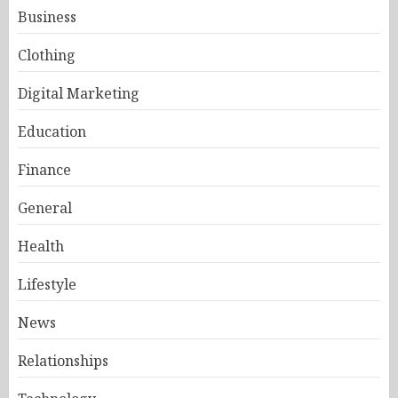
Business
Clothing
Digital Marketing
Education
Finance
General
Health
Lifestyle
News
Relationships