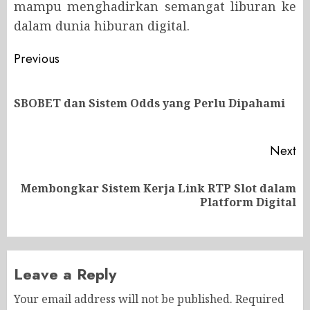
mampu menghadirkan semangat liburan ke
dalam dunia hiburan digital.
Post
Previous
navigation
Pr
SBOBET dan Sistem Odds yang Perlu Dipahami
po
Next
Membongkar Sistem Kerja Link RTP Slot dalam
Next
Platform Digital
post:
Leave a Reply
Your email address will not be published.
Required