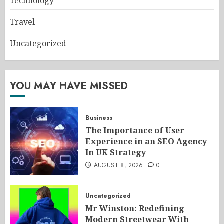
Technology
Travel
Uncategorized
YOU MAY HAVE MISSED
Business
The Importance of User
Experience in an SEO Agency
In UK Strategy
AUGUST 8, 2026
0
Uncategorized
Mr Winston: Redefining
Modern Streetwear With