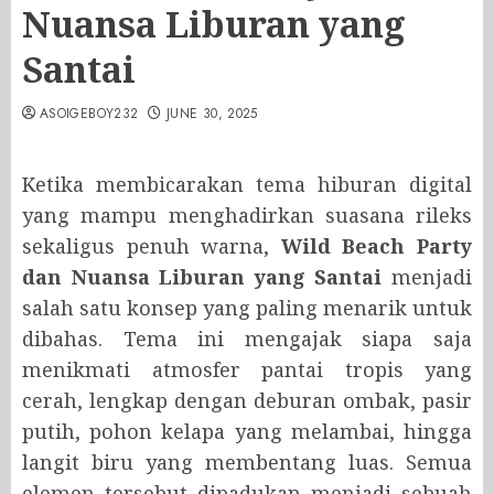
Nuansa Liburan yang
Santai
ASOIGEBOY232
JUNE 30, 2025
Ketika membicarakan tema hiburan digital
yang mampu menghadirkan suasana rileks
sekaligus penuh warna,
Wild Beach Party
dan Nuansa Liburan yang Santai
menjadi
salah satu konsep yang paling menarik untuk
dibahas. Tema ini mengajak siapa saja
menikmati atmosfer pantai tropis yang
cerah, lengkap dengan deburan ombak, pasir
putih, pohon kelapa yang melambai, hingga
langit biru yang membentang luas. Semua
elemen tersebut dipadukan menjadi sebuah